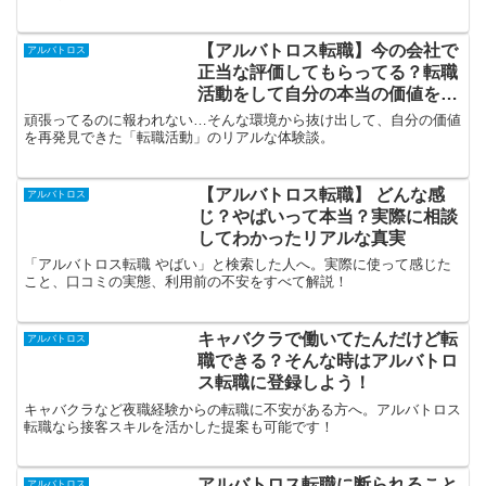
【アルバトロス転職】今の会社で
アルバトロス
正当な評価してもらってる？転職
活動をして自分の本当の価値を知
ろう
頑張ってるのに報われない…そんな環境から抜け出して、自分の価値
を再発見できた「転職活動」のリアルな体験談。
【アルバトロス転職】 どんな感
アルバトロス
じ？やばいって本当？実際に相談
してわかったリアルな真実
「アルバトロス転職 やばい」と検索した人へ。実際に使って感じた
こと、口コミの実態、利用前の不安をすべて解説！
キャバクラで働いてたんだけど転
アルバトロス
職できる？そんな時はアルバトロ
ス転職に登録しよう！
キャバクラなど夜職経験からの転職に不安がある方へ。アルバトロス
転職なら接客スキルを活かした提案も可能です！
アルバトロス転職に断られること
アルバトロス