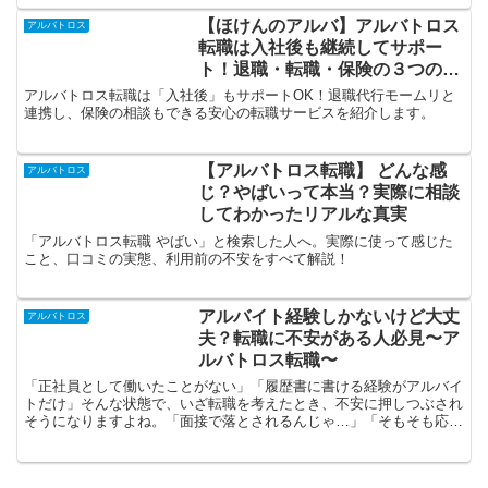
【ほけんのアルバ】アルバトロス
アルバトロス
転職は入社後も継続してサポー
ト！退職・転職・保険の３つの分
野のプロに相談しよう
アルバトロス転職は「入社後」もサポートOK！退職代行モームリと
連携し、保険の相談もできる安心の転職サービスを紹介します。
【アルバトロス転職】 どんな感
アルバトロス
じ？やばいって本当？実際に相談
してわかったリアルな真実
「アルバトロス転職 やばい」と検索した人へ。実際に使って感じた
こと、口コミの実態、利用前の不安をすべて解説！
アルバイト経験しかないけど大丈
アルバトロス
夫？転職に不安がある人必見〜ア
ルバトロス転職〜
「正社員として働いたことがない」「履歴書に書ける経験がアルバイ
トだけ」そんな状態で、いざ転職を考えたとき、不安に押しつぶされ
そうになりますよね。「面接で落とされるんじゃ…」「そもそも応募
できる仕事があるのかな…」私も同じように悩んでいました...