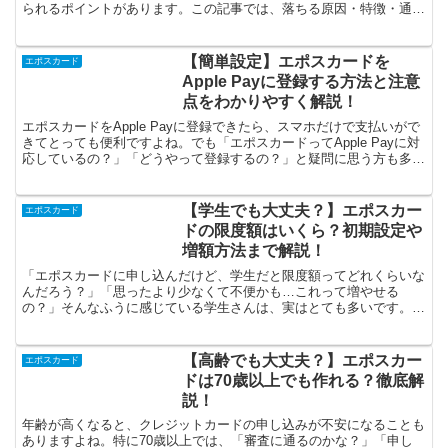
られるポイントがあります。この記事では、落ちる原因・特徴・通過
のための対策まで、体験も交えてわかりやすく解説します！エポ...
【簡単設定】エポスカードを
エポスカード
Apple Payに登録する方法と注意
点をわかりやすく解説！
エポスカードをApple Payに登録できたら、スマホだけで支払いがで
きてとっても便利ですよね。でも「エポスカードってApple Payに対
応しているの？」「どうやって登録するの？」と疑問に思う方も多い
はず。この記事では、エポスカードをAp...
【学生でも大丈夫？】エポスカー
エポスカード
ドの限度額はいくら？初期設定や
増額方法まで解説！
「エポスカードに申し込んだけど、学生だと限度額ってどれくらいな
んだろう？」「思ったより少なくて不便かも…これって増やせる
の？」そんなふうに感じている学生さんは、実はとても多いです。エ
ポスカードは学生でも持ちやすいクレジットカードですが、限度...
【高齢でも大丈夫？】エポスカー
エポスカード
ドは70歳以上でも作れる？徹底解
説！
年齢が高くなると、クレジットカードの申し込みが不安になることも
ありますよね。特に70歳以上では、「審査に通るのかな？」「申し