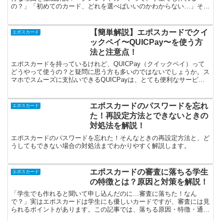
の？」「初めてのカード、どれを選べばいいのかわからない…」そん
な悩みを持っている学生さん、多いですよね。特に「お金に関す...
【簡単解説】エポスカードでクイ
エポスカード
ックペイ〜QUICPay〜を使う方
法と注意点！
エポスカードを持っているけれど、QUICPay（クイックペイ）って
どうやって使うの？と疑問に思う方も多いのではないでしょうか。ス
マホでスムーズに支払いできるQUICPayは、とても便利なサービス
です。この記事では、エポスカードを使ったQUI...
エポスカードのパスワードを忘れ
エポスカード
た！再設定方法とできないときの
対処法を解説！
エポスカードのパスワードを忘れた！そんなときの再設定方法と、ど
うしてもできない場合の対処法までわかりやすく解説します。
エポスカードの審査に落ちる学生
エポスカード
の特徴とは？原因と対策を解説！
「学生でも作れると聞いて申し込んだのに…審査に落ちた！なん
で？」実はエポスカードは学生にも優しいカードですが、審査には見
られるポイントがあります。この記事では、落ちる原因・特徴・通過
のための対策まで、体験も交えてわかりやすく解説します！エポ...