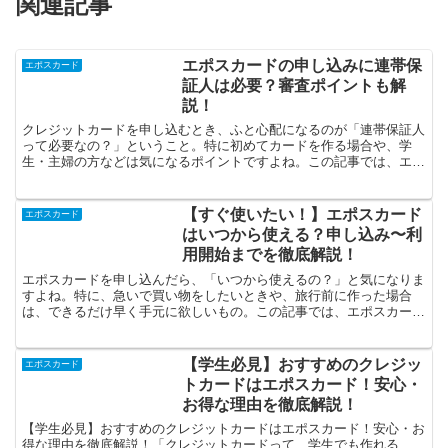
関連記事
エポスカードの申し込みに連帯保
エポスカード
証人は必要？審査ポイントも解
説！
クレジットカードを申し込むとき、ふと心配になるのが「連帯保証人
って必要なの？」ということ。特に初めてカードを作る場合や、学
生・主婦の方などは気になるポイントですよね。この記事では、エポ
スカードに連帯保証人が必要かどうかをわかりやすく解説して...
【すぐ使いたい！】エポスカード
エポスカード
はいつから使える？申し込み〜利
用開始までを徹底解説！
エポスカードを申し込んだら、「いつから使えるの？」と気になりま
すよね。特に、急いで買い物をしたいときや、旅行前に作った場合
は、できるだけ早く手元に欲しいもの。この記事では、エポスカード
が申し込みからどれくらいで使えるのか、利用開始までの流れ...
【学生必見】おすすめのクレジッ
エポスカード
トカードはエポスカード！安心・
お得な理由を徹底解説！
【学生必見】おすすめのクレジットカードはエポスカード！安心・お
得な理由を徹底解説！「クレジットカードって、学生でも作れる