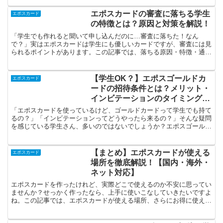
エポスカードの審査に落ちる学生
エポスカード
の特徴とは？原因と対策を解説！
「学生でも作れると聞いて申し込んだのに…審査に落ちた！なん
で？」実はエポスカードは学生にも優しいカードですが、審査には見
られるポイントがあります。この記事では、落ちる原因・特徴・通過
のための対策まで、体験も交えてわかりやすく解説します！エポ...
【学生OK？】エポスゴールドカ
エポスカード
ードの招待条件とは？メリット・
インビテーションのタイミングを
解説！
「エポスカードを使っているけど、ゴールドカードって学生でも持て
るの？」「インビテーションってどうやったら来るの？」そんな疑問
を感じている学生さん、多いのではないでしょうか？エポスゴールド
カードは、年会費無料で持てる条件があることで人気の1枚...
【まとめ】エポスカードが使える
エポスカード
場所を徹底解説！【国内・海外・
ネット対応】
エポスカードを作ったけれど、実際どこで使えるのか不安に思ってい
ませんか？せっかく作ったなら、上手に使いこなしていきたいですよ
ね。この記事では、エポスカードが使える場所、さらにお得に使える
店舗や注意点について、わかりやすく紹介していきます！エ...